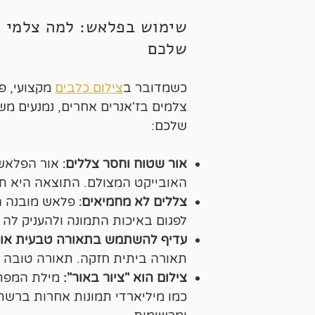
שימוש בפלאש: למה צלמי כל
שלכם
כשמדובר ב
צילום כלבים
מקצועי, פ
צלמים בז'אנרים אחרים, נמנעים מש
שלכם:
אור שטוח וחסר צללים
:
אור הפלאש 
האובייקט המצולם. התוצאה היא ת
צללים לא מחמיאים
:
פלאש מובנה הו
לפגום באיכות התמונה ולהעניק לה 
עדיף להשתמש בתאורה טבעית או ת
תאורה ביתית חזקה. תאורה טובה יכ
צילום הוא "ציור באור"
:
כמו מיליארדי תמונות אחרות ברשת