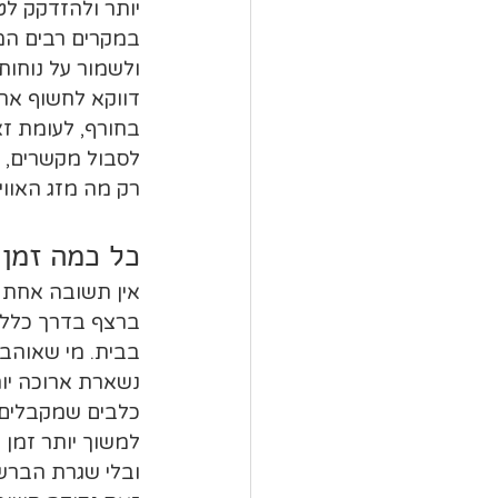
יותר ולהזדקק לטי
במקרים רבים המט
ולשמור על נוחות
דווקא לחשוף את ה
בחורף, לעומת זאת
לסבול מקשרים, ל
רק מה מזג האווי
כל כמה זמן 
אין תשובה אחת ש
בבית. מי שאוהב 
נשארת ארוכה יות
כלבים שמקבלים ה
למשוך יותר זמן ב
ובלי שגרת הברשה