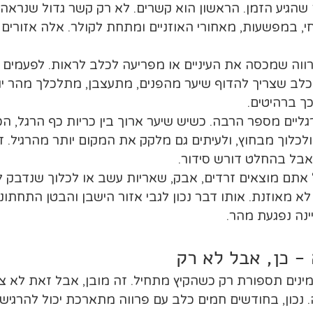
שהגיע הזמן. הראשון הוא קשרים. לא רק קשר גדול שנראה לע
י, במפשעות, מאחורי האוזניים ומתחת לקולר. אלה אזורי
רווה שמכסה את העיניים או מפריעה לכלב לראות. לפעמים 
כלב שצריך להדוף שיער מהפנים, מתעצבן, מתלכלך מהר יו
ך ברהיטים.
גליים מספר הרבה. כשיש שיער ארוך בין כריות כף הרגל, הכ
ולכלוך מבחוץ, ולעיתים גם מלקק את המקום יותר מהרגיל. ז
בל בהחלט דורש סידור.
 אתם מוצאים זרדים, אבק, שאריות עשב או לכלוך שנדבק לפר
 מאוזנת. אותו דבר נכון לגבי אזור הישבן והבטן התחתונ
ינה נפגעת מהר.
- כן, אבל לא רק
נים תספורת רק כשהקיץ מתחיל. זה מובן, אבל זאת לא צר
נכון, בחודשים חמים כלב עם פרווה מתארכת יכול להרגיש 