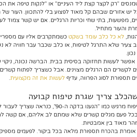
מנסים "רק לקצר קצת ליד העיניים" או "לנקות טיפה את הכפ
 יש אזורים שבהם קל מאוד לפצוע בלי להתכוון. העור של הכ
ים, מפשעות, בתי שחי וכריות הרגליים. אם יש קשר צמוד לע
רת והעור מתחיל.
ות, 
לא כל כלב עומד בשקט
 כשמתקרבים אליו עם מספריים
 צעיר שלא התרגל לטיפוח, או כלב שכבר עבר חוויה לא נעי
כון.
אפשר לעשות תחזוקה בסיסית בבית. הברשה נכונה, ניקוי עד
ם לקשרים הם הרגלים מצוינים. אבל כשצריך לפתוח קשרים,
 תספורת לסוג הפרווה, עדיף 
לעשות את זה מקצועית
.
שהכלב צריך שגרת טיפוח קבועה
אם כל ביקור בטיפוח מרגיש כמו "הגענו בדקה ה-90"
 בכל פעם מגלים קשרים שלא שמתם לב אליהם, אם קשה לה
ר מאוד בין אמבטיות.
אומרת בהכרח תספורת מלאה בכל ביקור. לפעמים מספיק ל