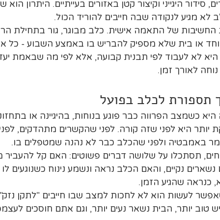
ם, סידור היגייני וקיצור קטן באזורים בעייתיים. היתרון הוא 
 לא מגיע לנקודה שבה חייבים להוריד הכול.
 החשיבות של התאמה אישית. כלב מבוגר, גור בתחילת הרג
וחד או בית שלא מספיק להבריש בו באמצע השבוע - כל אח
 הגישה היא לא לעבוד לפי תבנית קבועה, אלא לפי מה שבאמת יע
וחה לאורך זמן.
ך תספורת לכלב בפועל
יא כשמצב הפרווה כבר פוגע בנוחות, בהיגיינה או בתחזו
יותר היא לפני שזה קורה. לפני שהקשרים מתהדקים, לפני 
גמר באמבטיה ולפני שהכלב כבר לא נהנה שמטפלים בו.
ים, תסתכלו על שלושה דברים פשוטים: האם קל להעביר מ
 נשארים נקיים, והאם הכלב נראה ונשמע נינוח כשנוגעים לו
 כנראה שהגיע הזמן.
פשר לעשות הוא לא לחכות למצב שבו חייבים "לתקן נזק"
ש טוב יותר, הבית נשאר נעים יותר, וגם אתם חוסכים לעצ