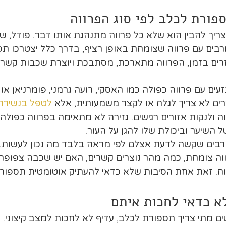
פורת לכלב לפי סוג הפרווה
יך להבין הוא שלא כל פרווה מתנהגת אותו דבר. פודל, שיצו
ורבים עם פרווה שצומחת באופן רציף, בדרך כלל יצטרכו תס
זרים בזמן, הפרווה מתארכת, מסתבכת ויוצרת שכבות קשר
עים עם פרווה כפולה כמו האסקי, רועה גרמני, פומרניאן או 
ים לא צריך לגלח או לקצר משמעותית, אלא 
לטפל בנשירה
ה ולנקות אזורים רגישים. גזירה לא מתאימה בפרווה כפולה 
השיער וביכולת שלו להגן על העור.
ורבים שקשה לדעת אצלם לפי מראה בלבד מה נכון לעשות.
וה צומחת, כמה מהר נוצרים קשרים, האם יש שכבה צפופה ק
וח. זאת אחת הסיבות שלא כדאי להעתיק אוטומטית תספור
א כדאי לחכות איתם
מתי צריך תספורת לכלב, עדיף לא לחכות למצב קיצוני. י