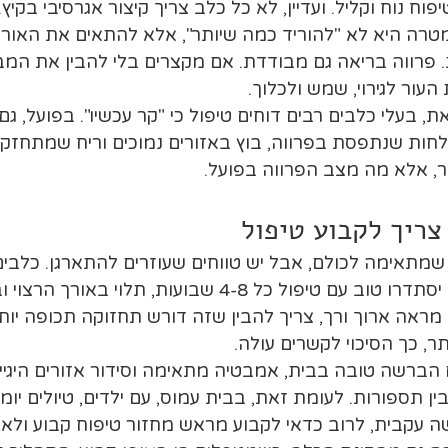
פוח נוח וקליל. ועדיין, לא כל כלב צריך קיצור אגרסיבי בקיץ.
רה היא לא "להוריד כמה שיותר", אלא להתאים את האורך 
. פרווה בריאה גם מבודדת. אם מקצרים בלי להבין את המ
עור לגירוי, שמש ולכלוך.
, בעלי כלבים רבים דוחים טיפול כי "קר עכשיו". בפועל, גם
חות שנתפסת בפרווה, בוץ באזורים נמוכים וריח שמתחזק.
ר, אלא מה מצב הפרווה בפועל.
צריך לקבוע טיפול
מתאימה לכולם, אבל יש טווחים שעוזרים להתארגן. כלבים
ברצף בדרך כלל יסתדרו טוב עם טיפול כל 4-8 שבועות, ת
מראה ארוך ורך, צריך להבין שזה דורש תחזוקה תכופה יות
ר, כך הסיכוי לקשרים עולה.
ברשה טובה בבית, אמבטיה מתאימה וסידור אזורים היגייניים
ין תספורות. לעומת זאת, בבית עמוס, עם ילדים, טיולים יומי
 עקבית, לרוב כדאי לקבוע מראש מחזור טיפוח קבוע ולא ל