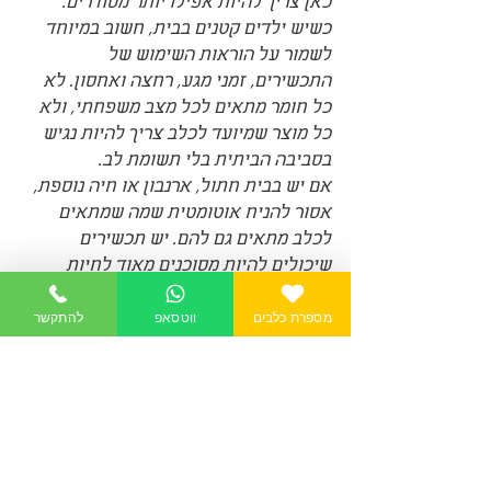
כאן צריך להיות אפילו יותר מסודרים. 
כשיש ילדים קטנים בבית, חשוב במיוחד 
לשמור על הוראות השימוש של 
התכשירים, זמני מגע, רחצה ואחסון. לא 
כל חומר מתאים לכל מצב משפחתי, ולא 
כל מוצר שמיועד לכלב צריך להיות נגיש 
בסביבה הביתית בלי תשומת לב.
אם יש בבית חתול, ארנבון או חיה נוספת, 
אסור להניח אוטומטית שמה שמתאים 
לכלב מתאים גם להם. יש תכשירים 
שיכולים להיות מסוכנים מאוד לחיות 
אחרות. לכן לפני שמטפלים בכל בני הבית 
מספרת כלבים
ווטסאפ
להתקשר
על דעת עצמכם, בודקים התאמה מדויקת.
גם בשגרת הניקיון כדאי להתנהל בחוכמה. 
לא צריך להיכנס לפאניקה ולרסס כל פינה, 
אבל כן צריך להיות עקביים. ניקיון 
חד-פעמי מרשים פחות חשוב מתחזוקה 
נכונה לאורך כמה שבועות.