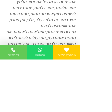
אחרים זה רק מגדיל את אזור הלחץ - 
יותר חלונות, יותר דלתות, יותר גירויים. 
לפעמים דווקא מרחב תחום, נעים ובטוח 
יוצר רוגע. זה תלוי בכלב, ולכן אין פתרון 
אחד שמתאים לכולם.
גם צעצועים ומזון ממולא הם לא קסם. אם 
נותנים אותם נכון, הם יכולים לעזור ליצור 
קישור חיובי לרגעי העזיבה. אבל אם רמת 
המתח גבוהה מדי, הרבה כלבים בכלל לא 
מספרת כלבים
ווטסאפ
להתקשר
ייגעו בהם אחרי שתצאו. זה כלי תומך, לא 
הטיפול עצמו.
ומה לגבי כלוב אילוף? גם כאן, זה מאוד 
תלוי. יש כלבים שמרגישים מוגנים במקום 
תחום ומוכר, ויש כאלה שמגיבים לסגירה 
בהחרפה של הלחץ. שימוש לא נכון עלול 
להחמיר את הבעיה, ולכן לא עובדים 
בצורה אוטומטית.
מתי כדאי לפנות לאיש מקצוע