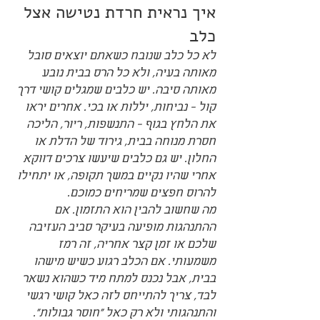
איך נראית חרדת נטישה אצל 
כלב
לא כל כלב שנובח כשאתם יוצאים סובל 
מאותה בעיה, ולא כל הרס בבית נובע 
מאותה סיבה. יש כלבים שמגלים קושי דרך 
קול - נביחות, יללות או בכי. אחרים יראו 
את הלחץ בגוף - התנשפות, ריור, הליכה 
חסרת מנוחה בבית, גירוד של הדלת או 
החלון. יש גם כלבים שיעשו צרכים דווקא 
אחרי שהיו נקיים במשך תקופה, או יתחילו 
להרוס חפצים שמריחים כמוכם.
מה שחשוב להבין הוא התזמון. אם 
ההתנהגות מופיעה בעיקר סביב העזיבה 
שלכם או זמן קצר אחריה, זה רמז 
משמעותי. אם הכלב רגוע כשיש מישהו 
בבית, אבל נכנס למתח מיד כשהוא נשאר 
לבד, צריך להתייחס לזה כאל קושי רגשי 
והתנהגותי ולא רק כאל "חוסר גבולות".