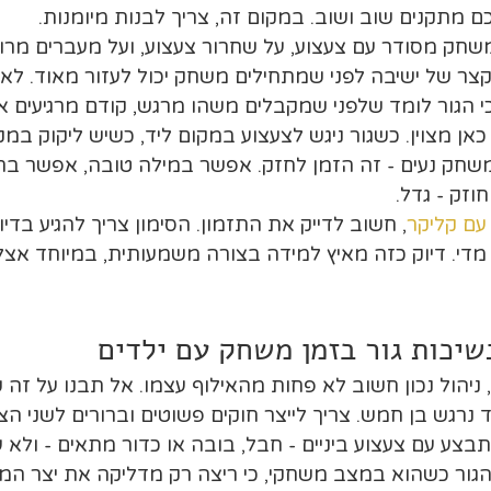
מתקנים שוב ושוב. במקום זה, צריך לבנות מיומנות.
שחק מסודר עם צעצוע, על שחרור צעצוע, ועל מעברים מרוג
 קצר של ישיבה לפני שמתחילים משחק יכול לעזור מאוד. לא
י הגור לומד שלפני שמקבלים משהו מרגש, קודם מרגיעים את
כאן מצוין. כשגור ניגש לצעצוע במקום ליד, כשיש ליקוק במק
 משחק נעים - זה הזמן לחזק. אפשר במילה טובה, אפשר ב
זק - גדל.
עם קליקר
, חשוב לדייק את התזמון. הסימון צריך להגיע בדיוק
מדי. דיוק כזה מאיץ למידה בצורה משמעותית, במיוחד אצל 
שיכות גור בזמן משחק עם ילדים
 ניהול נכון חשוב לא פחות מהאילוף עצמו. אל תבנו על זה 
ד נרגש בן חמש. צריך לייצר חוקים פשוטים וברורים לשני הצ
צע עם צעצוע ביניים - חבל, בובה או כדור מתאים - ולא עם
הגור כשהוא במצב משחקי, כי ריצה רק מדליקה את יצר המר