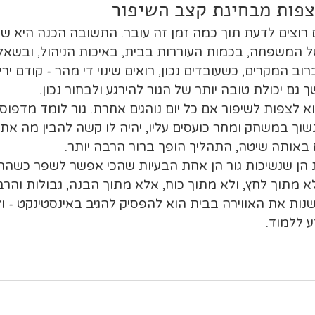
פות מבחינת קצב השיפור
 רוצים לדעת תוך כמה זמן זה עובר. התשובה הכנה היא שזה 
ל המשפחה, בכמות העוררות בבית, באיכות הניהול, ובשאלה
וב המקרים, כשעובדים נכון, רואים שינוי די מהר - קודם יר
גם יכולת טובה יותר של הגור להירגע ולבחור נכון.
 לצפות לשיפור אם כל יום נוהגים אחרת. גור לומד מדפוסי
שוך במשחק ומחר כועסים עליו, יהיה לו קשה להבין מה אתם
אותה שיטה, התהליך הופך ברור הרבה יותר.
הן שנשיכות גור הן אחת הבעיות שהכי אפשר לשפר כשההת
א מתוך לחץ, ולא מתוך כוח, אלא מתוך הבנה, גבולות והרבה
נות את האווירה בבית הוא להפסיק להגיב באינסטינקט - ו
 ללמוד.