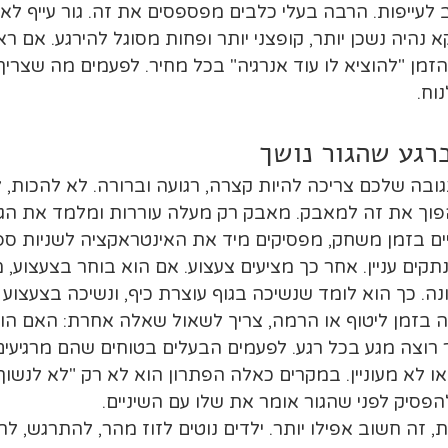
 לעייפות. הרבה בעלי כלבים מפספסים את זה. גור עייף לא 
א נהיה נשכן יותר, קופצני יותר ופחות מסוגל להירגע. אם 
זמן "להוציא לו עוד אנרגיה" בכל מחיר. לפעמים מה שצריך 
וח.
רגע שהגור נושך
בה שלכם צריכה להיות קצרה, רגועה וברורה. לא להכות, ל
פוך את זה למאבק. מאבק רק מעלה עוררות ומלמד את ה
יים בזמן משחק, מפסיקים מיד את האינטראקציה לשניות ספו
נתקים עניין. אחר כך מציעים צעצוע. אם הוא בוחר בצעצוע,
. כך הוא לומד שנשיכה בגוף עוצרת כיף, ונשיכה בצעצוע 
ה בזמן ליטוף או הרמה, צריך לשאול שאלה אחרת: האם הו
ר רוצה מגע בכל רגע. לפעמים הבעלים בטוחים שהם מרגיעים
או לא מעוניין. במקרים כאלה הפתרון הוא לא רק "לא לנשוך"
הפסיק לפני שהגור אומר את שלו עם השיניים.
, זה חשוב אפילו יותר. ילדים נוטים לזוז מהר, להתרגש, לרו