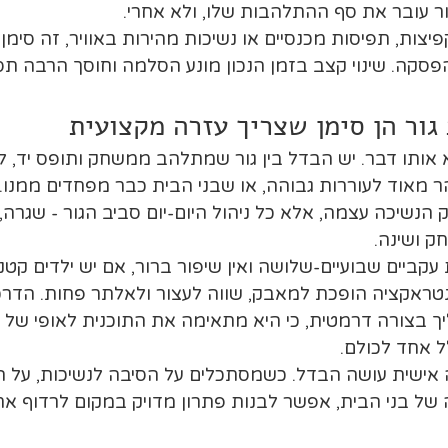
ר עובר את סף ההתלהבות שלו, ולא אחרי.
יצות, תפיסות מכנסיים או נשיכות מהירות באוויר, זה סימן
פסקה. שינוי קצב בזמן הנכון מונע הסלמה וחוסך הרבה תס
גור הן סימן שצריך עזרה מקצועית
 אותו דבר. יש הבדל בין גור שמתלהב ממשחק ותופס יד, ל
 מאוד לעוררות גבוהה, או שבני הבית כבר מפחדים ממנו.
הנשיכה עצמה, אלא כל ניהול היום-יום סביב הגור - שגרה, 
ק ושינה.
 עקביים שבועיים-שלושה ואין שיפור ברור, אם יש ילדים קטנ
נטראקציה הופכת למאבק, שווה לעצור ולאלתר פחות. הדרכ
ך בצורה דרמטית, כי היא מתאימה את התוכנית לאופי של ה
ל אחד לכולם.
 אישית עושה הבדל. כשמסתכלים על הסיבה לנשיכות, על ה
 של בני הבית, אפשר לבנות פתרון מדויק במקום לרדוף אח