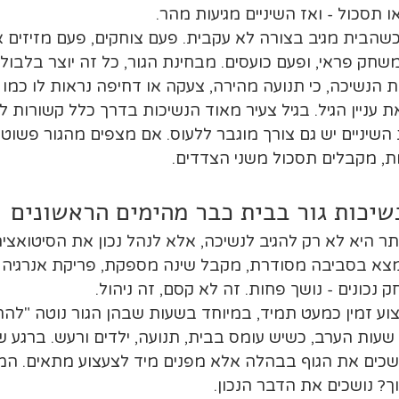
 או תסכול - ואז השיניים מגיעות מהר.
הבית מגיב בצורה לא עקבית. פעם צוחקים, פעם מזיזים א
משחק פראי, ופעם כועסים. מבחינת הגור, כל זה יוצר בלבול
 הנשיכה, כי תנועה מהירה, צעקה או דחיפה נראות לו כמ
ת עניין הגיל. בגיל צעיר מאוד הנשיכות בדרך כלל קשורות 
יניים יש גם צורך מוגבר ללעוס. אם מצפים מהגור פשוט "
ת, מקבלים תסכול משני הצדדים.
שיכות גור בבית כבר מהימים הראשונים
תר היא לא רק להגיב לנשיכה, אלא לנהל נכון את הסיטואציה
מצא בסביבה מסודרת, מקבל שינה מספקת, פריקת אנרגיה מ
 נכונים - נושך פחות. זה לא קסם, זה ניהול.
וע זמין כמעט תמיד, במיוחד בשעות שבהן הגור נוטה "להת
 שעות הערב, כשיש עומס בבית, תנועה, ילדים ורעש. ברגע ש
ושכים את הגוף בבהלה אלא מפנים מיד לצעצוע מתאים. המ
ך? נושכים את הדבר הנכון.