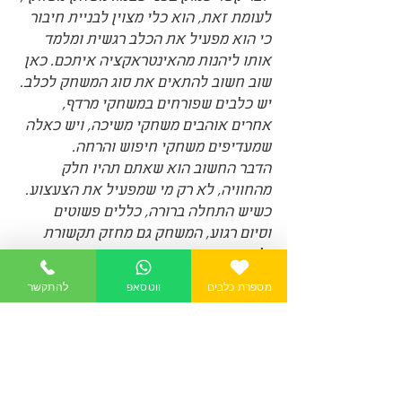
לעומת זאת, הוא כלי מצוין לבניית חיבור 
כי הוא מפעיל את הכלב רגשית ומלמד 
אותו ליהנות מהאינטראקציה איתכם. כאן 
שוב חשוב להתאים את סוג המשחק לכלב. 
יש כלבים שפורחים במשחקי מרדף, 
אחרים אוהבים משחקי משיכה, ויש כאלה 
שמעדיפים משחקי חיפוש והרחה.
הדבר החשוב הוא שאתם תהיו חלק 
מהחוויה, לא רק מי שמפעיל את הצעצוע. 
כשיש התחלה ברורה, כללים פשוטים 
וסיום רגוע, המשחק גם מחזק תקשורת 
ולא רק מוציא אנרגיה.
אם הכלב נוטה להתלהב יותר מדי, צריך 
מספרת כלבים
ווטסאפ
להתקשר
ללמד אותו גם לעצור ולהירגע. זה חלק 
מהקשר. לא רק להדליק, אלא גם לדעת 
להוריד הילוך יחד.
איך לחזק קשר עם הכלב 