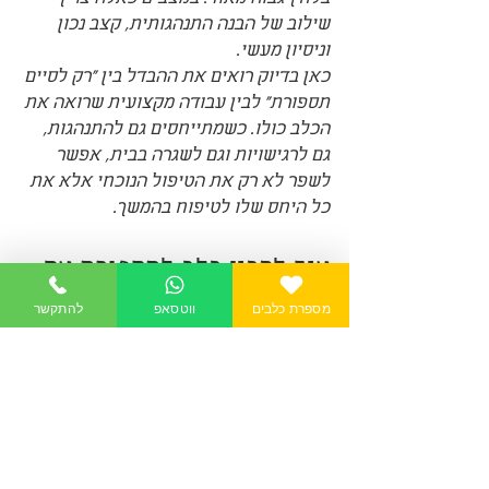
שילוב של הבנה התנהגותית, קצב נכון 
וניסיון מעשי.
כאן בדיוק רואים את ההבדל בין "רק לסיים 
תספורת" לבין עבודה מקצועית שרואה את 
הכלב כולו. כשמתייחסים גם להתנהגות, 
גם לרגישויות וגם לשגרה בבית, אפשר 
לשפר לא רק את הטיפול הנוכחי אלא את 
כל היחס שלו לטיפוח בהמשך.
איך להכין כלב לתספורת אם 
הוא כבר מפחד
מספרת כלבים
ווטסאפ
להתקשר
אם הכלב שלכם כבר מראה חשש ברור, אל 
תנסו לשכנע את עצמכם ש"הוא יתרגל תוך 
כדי". במקרים כאלה צריך לשנות את 
התסריט. לחזור להתחלה, לבנות אמון 
מחדש ולחלק את המשימה לחלקים קטנים.
התחילו רק מהיכולת להיות ליד הציוד בלי 