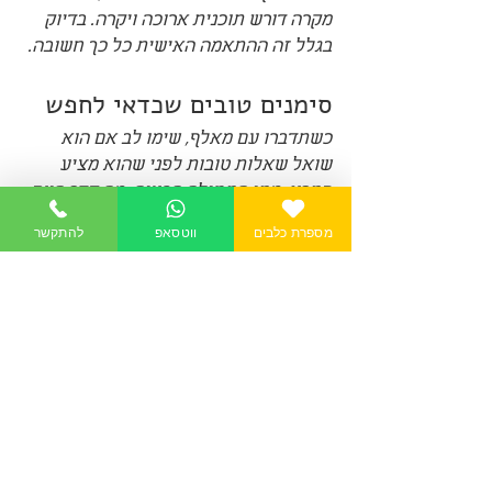
מקרה דורש תוכנית ארוכה ויקרה. בדיוק 
בגלל זה ההתאמה האישית כל כך חשובה.
סימנים טובים שכדאי לחפש
כשתדברו עם מאלף, שימו לב אם הוא 
שואל שאלות טובות לפני שהוא מציע 
פתרון. מתי התחילה הבעיה, מה סדר היום 
של הכלב, כמה פעילות הוא מקבל, מי גר 
מספרת כלבים
ווטסאפ
להתקשר
בבית, איך אתם מגיבים כרגע, האם היו 
שינויים לאחרונה. מי שממהר לקבוע "מה 
יש לכלב" בלי להבין את התמונה, כנראה 
עובד מהר מדי.
סימן טוב נוסף הוא ציפיות ריאליות. איש 
מקצוע רציני יאמר לכם איפה אפשר 
לראות שינוי מהר יחסית ואיפה צריך 
סבלנות. הוא גם יבהיר שההצלחה תלויה 
בשיתוף הפעולה שלכם. זה אולי פחות 
נוצץ מהבטחות חדות, אבל זה בדרך כלל 